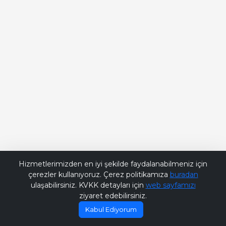
Bana Soru Sor | Ask Me
Hizmetlerimizden en iyi şekilde faydalanabilmeniz için
çerezler kullanıyoruz. Çerez politikamıza
buradan
ulaşabilirsiniz. KVKK detayları için
web sayfamızı
ziyaret edebilirsiniz.
Kabul Ediyorum