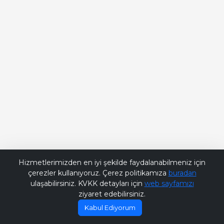
Bana Soru Sor | Ask Me
Hizmetlerimizden en iyi şekilde faydalanabilmeniz için
çerezler kullanıyoruz. Çerez politikamıza
buradan
ulaşabilirsiniz. KVKK detayları için
web sayfamızı
ziyaret edebilirsiniz.
Kabul Ediyorum